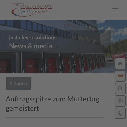
Skip to main content
just.clever.solutions
CAREER
News & media
Arbeiten bei Heinloth
Jobs
Driver
Zurück
Ausbildung
Auftragsspitze zum Muttertag
gemeistert
Dein Bewerbungsprozess
Insights