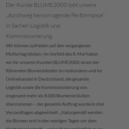
Der Kunde BLUME2000 lobt unsere
Contact
„durchweg hervorragende Performance“
in Sachen Logistik und
Subcontractor
Kommissionierung
Wir können zufrieden auf den vergangenen
Muttertag blicken: Im Vorfeld des 8. Mai haben
wir für unseren Kunden BLUME2000, einen der
führenden Blumenhändler im stationären und im
Onlinehandel in Deutschland, die gesamte
Logistik sowie die Kommissionierung von
insgesamt mehr als 8.000 Blumensträußen
übernommen – der gesamte Auftrag wurde in drei
Versandtagen abgewickelt. „Naturgemäß werden
die Blumen erst in den wenigen Tagen vor dem
Muttertag bestellt – und selbstverständlich muss