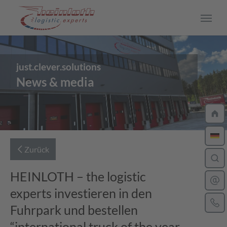
Skip to main content
just.clever.solutions
CAREER
News & media
Arbeiten bei Heinloth
Jobs
Driver
Zurück
Ausbildung
HEINLOTH – the logistic
experts investieren in den
Dein Bewerbungsprozess
Fuhrpark und bestellen
Insights
“international truck of the year