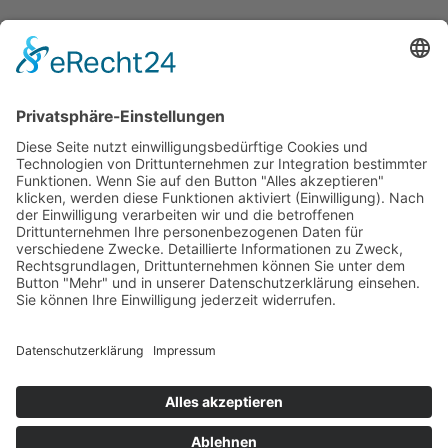
IMPRESSUM
DATENSCHUTZ
WHISTLEBLOWING & MELDEWEGE
CONTACT
+49 (0) 91 71 / 8 55-0
INFO(AT)HEINLOTH.COM